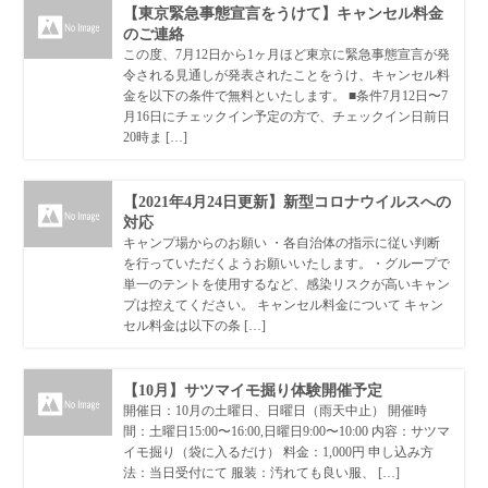
【東京緊急事態宣言をうけて】キャンセル料金
のご連絡
この度、7月12日から1ヶ月ほど東京に緊急事態宣言が発
令される見通しが発表されたことをうけ、キャンセル料
金を以下の条件で無料といたします。 ■条件7月12日〜7
月16日にチェックイン予定の方で、チェックイン日前日
20時ま […]
【2021年4月24日更新】新型コロナウイルスへの
対応
キャンプ場からのお願い ・各自治体の指示に従い判断
を行っていただくようお願いいたします。・グループで
単一のテントを使用するなど、感染リスクが高いキャン
プは控えてください。 キャンセル料金について キャン
セル料金は以下の条 […]
【10月】サツマイモ掘り体験開催予定
開催日：10月の土曜日、日曜日（雨天中止） 開催時
間：土曜日15:00〜16:00,日曜日9:00〜10:00 内容：サツマ
イモ掘り（袋に入るだけ） 料金：1,000円 申し込み方
法：当日受付にて 服装：汚れても良い服、 […]