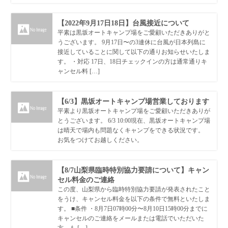
【2022年9月17日18日】台風接近について
平素は黒坂オートキャンプ場をご愛顧いただきありがと
うございます。 9月17日〜の3連休に台風が日本列島に
接近していることに関して以下の通りお知らせいたしま
す。 ・対応 17日、18日チェックインの方は通常通りキ
ャンセル料 […]
【6/3】黒坂オートキャンプ場営業しております
平素より黒坂オートキャンプ場をご愛顧いただきありが
とうございます。 6/3 10:00現在、黒坂オートキャンプ場
は晴天で場内も問題なくキャンプをできる状況です。
お気をつけてお越しください。
【8/7山梨県臨時特別協力要請について】キャン
セル料金のご連絡
この度、山梨県から臨時特別協力要請が発表されたこと
をうけ、キャンセル料金を以下の条件で無料といたしま
す。 ■条件 ・8月7日07時00分〜8月10日15時00分までに
キャンセルのご連絡をメールまたは電話でいただいた