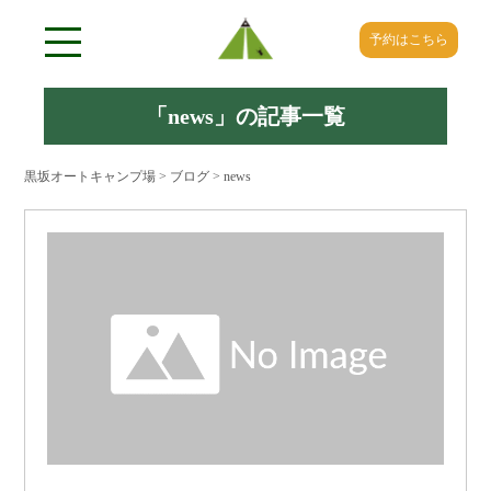
予約はこちら
「
news
」の記事一覧
黒坂オートキャンプ場
>
ブログ
>
news