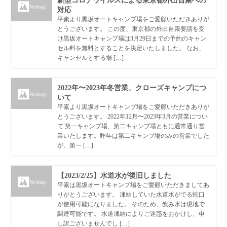
新型コロナウイルスによる東京都外出自粛への
対応
平素より黒坂オートキャンプ場をご愛顧いただきありが
とうございます。 この度、東京都の外出自粛要請を受
け黒坂オートキャンプ場は3月29日までの予約のキャン
セル料を無料とすることを決定いたしました。 なお、
キャンセルとする場 […]
2022年〜2023年冬営業、クローズキャンプにつ
いて
平素より黒坂オートキャンプ場をご愛顧いただきありが
とうございます。 2022年12月〜2023年3月の営業につい
て 第一キャンプ場、第二キャンプ場ともに通常通り営
業いたします。昨年は第二キャンプ場のみの営業でした
が、第一 […]
【2023/2/25】水道水が復旧しました
平素は黒坂オートキャンプ場をご愛顧いただきましてあ
りがとうございます。 凍結していた水道水がでる蛇口
が使用可能になりました。 そのため、飲み水は現地で
調達可能です。 水道凍結によりご迷惑をおかけし、申
し訳ございませんでし […]