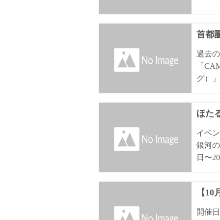
首都
過去の
「CA
グ）」
ほた
イベン
銀河の
日〜20
【1
開催日