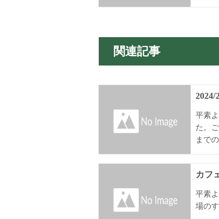
関連記事
2024
平素よ
た。ご
までの
カフェ
平素よ
場のす